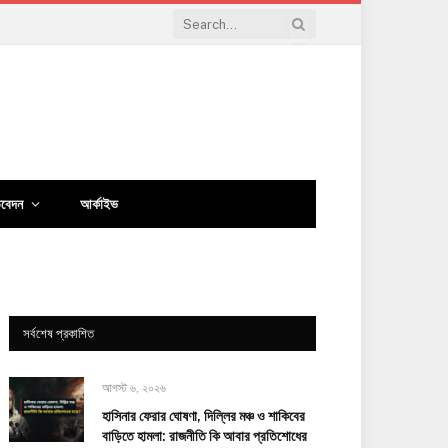
িবেদন
আর্কাইভ
সর্বশেষ প্রকাশিত
আগস্ট ৬, ২০২৬
হাসিনার ফেরার ঘোষণা, দিল্লির মঞ্চ ও শাকিবের
বাড়িতে হামলা: রাজনীতি কি আবার প্রতিশোধের