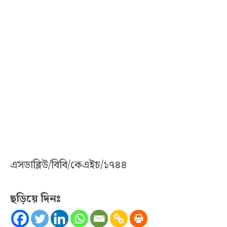
এসডাব্লিউ/বিবি/কেএইচ/১৭৪৪
ছড়িয়ে দিনঃ