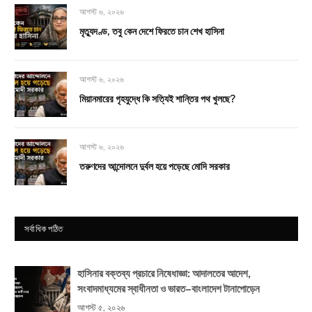
আগস্ট ৬, ২০২৬
মৃত্যুদণ্ড, তবু কেন দেশে ফিরতে চান শেখ হাসিনা
আগস্ট ৬, ২০২৬
মিয়ানমারের গৃহযুদ্ধে কি সত্যিই শান্তির পথ খুলছে?
আগস্ট ৬, ২০২৬
তরুণদের আন্দোলনে দুর্বল হয়ে পড়েছে মোদি সরকার
সর্বাধিক পঠিত
হাসিনার বক্তব্য প্রচারে নিষেধাজ্ঞা: আদালতের আদেশ,
সংবাদমাধ্যমের স্বাধীনতা ও ভারত–বাংলাদেশ টানাপোড়েন
আগস্ট ৫, ২০২৬