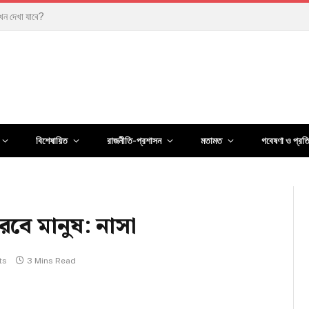
ানুষের জীবন কতটা বদলেছে?
বিশেষায়িত
রাজনীতি-প্রশাসন
মতামত
গবেষণা ও প্রত
বে মানুষ: নাসা
ts
3 Mins Read