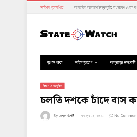
সর্বশেষ প্রকাশিত
অর্থনীতি ঘুরে দাঁড়ানোর দাবি, কিন্তু সাধারণ ম
প্রধান পাতা
আইনপ্রয়োগ
আক্রান্ত জনগোষ্ঠী
বিজ্ঞান ও প্রযুক্তি
চলতি দশকে চাঁদে বাস কর
By
ডেস্ক রিপোর্ট
নভেম্বর ২০, ২০২২
No Commen