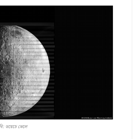
বি: ডয়েচে ভেলে