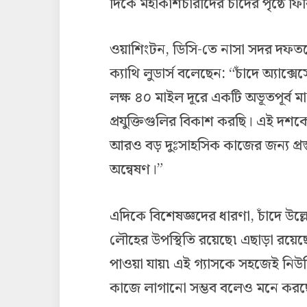
দিকে মহাকাশচারীদের চাঁদের পৃষ্ঠে ফি
ওয়াশিংটন, ডিসি-তে নাসা সদর দফতর
ক্যাথি লুডার্স বলেছেন: “চাঁদে অ্যাক
লক্ষ ৪০ মাইল দূরে একটি অভূতপূর্ব 
প্রযুক্তিগুলির বিকাশ করছি। এই দশক
আরও বড় দুঃসাহসিক কাজের জন্য প্রস্
অন্বেষণ।”
এদিকে বিশেষজ্ঞদের ধারণা, চাঁদে উল্ল
লৌহের উপস্থিতি রয়েছে৷ এছাড়া রয়েছে
পাওয়া যায়৷ এই গ্যাসকে সহজেই নিউক্লি
কাজে লাগানো সম্ভব বলেও মনে করছেন