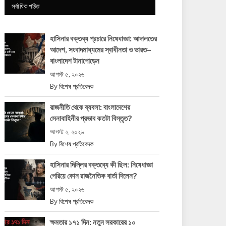
সর্বাধিক পঠিত
হাসিনার বক্তব্য প্রচারে নিষেধাজ্ঞা: আদালতের
আদেশ, সংবাদমাধ্যমের স্বাধীনতা ও ভারত–
বাংলাদেশ টানাপোড়েন
আগস্ট ৫, ২০২৬
By
বিশেষ প্রতিবেদক
রাজনীতি থেকে ব্যবসা: বাংলাদেশের
সেনাবাহিনীর প্রভাব কতটা বিস্তৃত?
আগস্ট ২, ২০২৬
By
বিশেষ প্রতিবেদক
হাসিনার দিল্লির বক্তব্যে কী ছিল: নিষেধাজ্ঞা
পেরিয়ে কোন রাজনৈতিক বার্তা দিলেন?
আগস্ট ৫, ২০২৬
By
বিশেষ প্রতিবেদক
ক্ষমতার ১৭১ দিন: নতুন সরকারের ১০