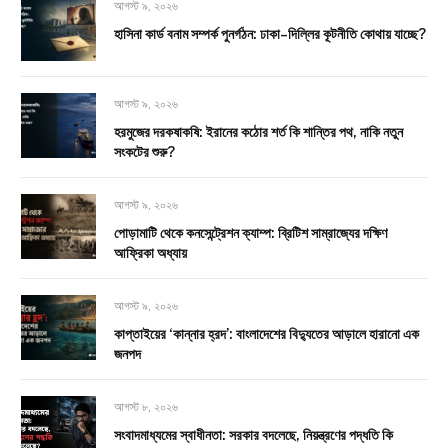
আগস্ট ৯, ২০২৬
হাসিনা কার্ড বনাম সম্পর্ক পুনর্গঠন: ঢাকা–দিল্লির কূটনীতি কোথায় যাচ্ছে?
আগস্ট ৯, ২০২৬
হরমুজের দরকষাকষি: ইরানের কঠোর শর্ত কি শান্তির পথ, নাকি নতুন
সংকটের শুরু?
আগস্ট ৯, ২০২৬
পোড়ামাটি থেকে কনসেন্ট্রেশন ক্যাম্প: ব্রিটিশ সাম্রাজ্যের দক্ষিণ
আফ্রিকা অধ্যায়
আগস্ট ৯, ২০২৬
কাপ্তাইয়ের ‘কান্নার হ্রদ’: বাংলাদেশের বিদ্যুতের আড়ালে হারানো এক
জনপদ
আগস্ট ৮, ২০২৬
সংবাদমাধ্যমের স্বাধীনতা: সরকার বদলেছে, নিয়ন্ত্রণের পদ্ধতি কি