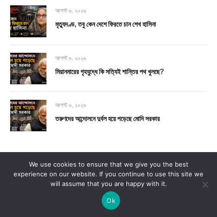
আগস্ট ৬, ২০২৬
মৃত্যুদণ্ড, তবু কেন দেশে ফিরতে চান শেখ হাসিনা
আগস্ট ৬, ২০২৬
মিয়ানমারের গৃহযুদ্ধে কি সত্যিই শান্তির পথ খুলছে?
আগস্ট ৬, ২০২৬
তরুণদের আন্দোলনে দুর্বল হয়ে পড়েছে মোদি সরকার
সর্বাধিক পঠিত
We use cookies to ensure that we give you the best
experience on our website. If you continue to use this site we
will assume that you are happy with it.
হাসিনার বক্তব্য প্রচারে নিষেধাজ্ঞা: আদালতের আদেশ,
Ok
সংবাদমাধ্যমের স্বাধীনতা ও ভারত–বাংলাদেশ টানাপোড়েন
আগস্ট ৫, ২০২৬