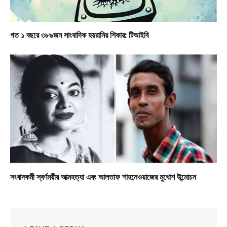
গত ১ বছরে ৩৮৯জন সাংবাদিক হয়রানির শিকার: টিআইবি
সংবাদকর্মী স্বর্ণময়ীর আত্মহত্যা এবং আলতাফ শাহনেওয়াজের মুখোশ উন্মোচন