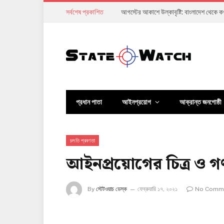
সর্বশেষ প্রকাশিত
অর্থনীতি ঘুরে দাঁড়ানোর দাবি, কিন্তু সাধারণ ম
প্রধান পাতা
আইনপ্রয়োগ
আক্রান্ত জনগোষ্ঠী
চলতি প্রবণতা
আইনপ্রয়োগের চিত্র ও গণ
By
স্টেটওয়াচ ডেস্ক
ফেব্রুয়ারি ১৭, ২০২১
No Comm