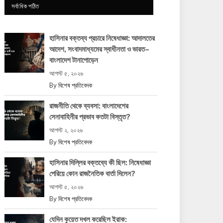
সর্বাধিক পঠিত
হাসিনার বক্তব্য প্রচারে নিষেধাজ্ঞা: আদালতের
আদেশ, সংবাদমাধ্যমের স্বাধীনতা ও ভারত–
বাংলাদেশ টানাপোড়েন
আগস্ট ৫, ২০২৬
By
বিশেষ প্রতিবেদক
রাজনীতি থেকে ব্যবসা: বাংলাদেশের
সেনাবাহিনীর প্রভাব কতটা বিস্তৃত?
আগস্ট ২, ২০২৬
By
বিশেষ প্রতিবেদক
হাসিনার দিল্লির বক্তব্যে কী ছিল: নিষেধাজ্ঞা
পেরিয়ে কোন রাজনৈতিক বার্তা দিলেন?
আগস্ট ৫, ২০২৬
By
বিশেষ প্রতিবেদক
যেদিন কুয়েত দখল করেছিল ইরাক: