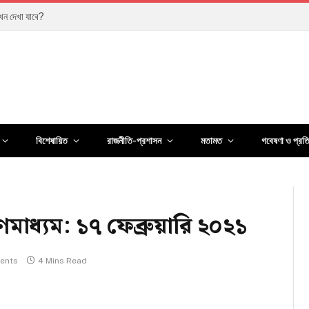
ানুষের জীবন কতটা বদলেছে?
বিশেষায়িত
রাজনীতি-প্রশাসন
মতামত
গবেষণা ও প্রত
মাধ্যম: ১৭ ফেব্রুয়ারি ২০২১
ents
4 Mins Read