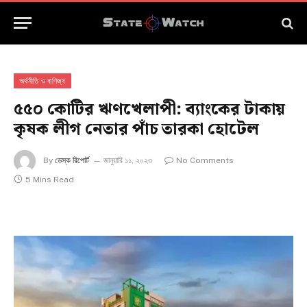
অর্থনীতি ও বাণিজ্য
৫৫০ কোটির ঋণখেলাপী: ব্যাংকের টাকায়
কৃষক লীগ নেতার পাঁচ তারকা হোটেল
By
ডেস্ক রিপোর্ট
জানুয়ারি ১১, ২০২৩
No Comments
5 Mins Read