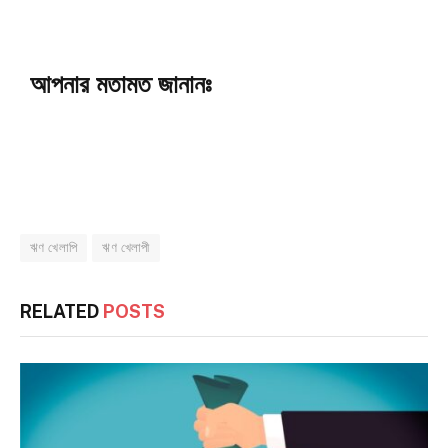
আপনার মতামত জানানঃ
ঋণ খেলাপি
ঋণ খেলাপী
RELATED
POSTS