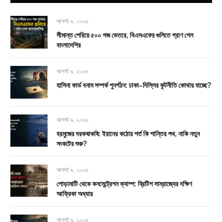
আগস্ট ৯, ২০২৬
সীমান্ত পেরিয়ে ৫০০ গজ ভেতরে, বিএসএফের গুলিতে প্রাণ গেল
বাংলাদেশির
আগস্ট ৯, ২০২৬
হাসিনা কার্ড বনাম সম্পর্ক পুনর্গঠন: ঢাকা–দিল্লির কূটনীতি কোথায় যাচ্ছে?
আগস্ট ৯, ২০২৬
হরমুজের দরকষাকষি: ইরানের কঠোর শর্ত কি শান্তির পথ, নাকি নতুন
সংকটের শুরু?
আগস্ট ৯, ২০২৬
পোড়ামাটি থেকে কনসেন্ট্রেশন ক্যাম্প: ব্রিটিশ সাম্রাজ্যের দক্ষিণ
আফ্রিকা অধ্যায়
আগস্ট ৯, ২০২৬