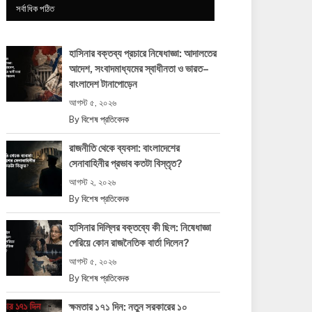
সর্বাধিক পঠিত
হাসিনার বক্তব্য প্রচারে নিষেধাজ্ঞা: আদালতের
আদেশ, সংবাদমাধ্যমের স্বাধীনতা ও ভারত–
বাংলাদেশ টানাপোড়েন
আগস্ট ৫, ২০২৬
By
বিশেষ প্রতিবেদক
রাজনীতি থেকে ব্যবসা: বাংলাদেশের
সেনাবাহিনীর প্রভাব কতটা বিস্তৃত?
আগস্ট ২, ২০২৬
By
বিশেষ প্রতিবেদক
হাসিনার দিল্লির বক্তব্যে কী ছিল: নিষেধাজ্ঞা
পেরিয়ে কোন রাজনৈতিক বার্তা দিলেন?
আগস্ট ৫, ২০২৬
By
বিশেষ প্রতিবেদক
ক্ষমতার ১৭১ দিন: নতুন সরকারের ১০