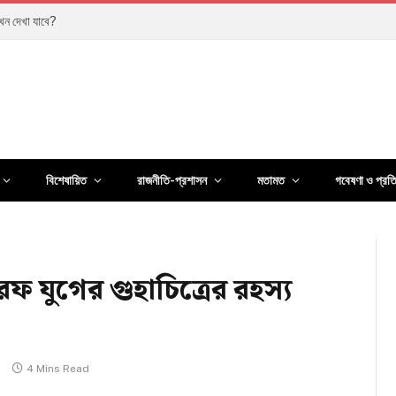
ানুষের জীবন কতটা বদলেছে?
বিশেষায়িত
রাজনীতি-প্রশাসন
মতামত
গবেষণা ও প্রত
যুগের গুহাচিত্রের রহস্য
s
4 Mins Read