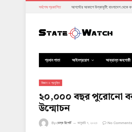
সর্বশেষ প্রকাশিত
অর্থনীতি ঘুরে দাঁড়ানোর দাবি, কিন্তু সাধারণ ম
প্রধান পাতা
আইনপ্রয়োগ
আক্রান্ত জনগোষ্ঠী
বিজ্ঞান ও প্রযুক্তি
২০,০০০ বছর পুরোনো বরফ 
উন্মোচন
By
ডেস্ক রিপোর্ট
জানুয়ারি ৭, ২০২৩
No Comment