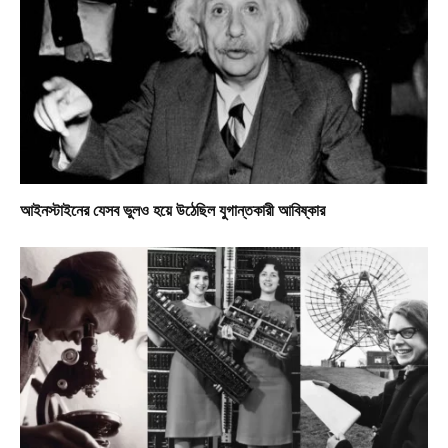
আইনস্টাইনের যেসব ভুলও হয়ে উঠেছিল যুগান্তকারী আবিষ্কার