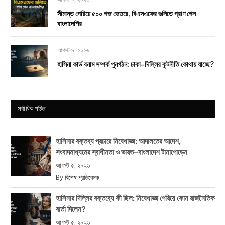
সীমান্ত পেরিয়ে ৫০০ গজ ভেতরে, বিএসএফের গুলিতে প্রাণ গেল
বাংলাদেশির
আগস্ট ৯, ২০২৬
হাসিনা কার্ড বনাম সম্পর্ক পুনর্গঠন: ঢাকা–দিল্লির কূটনীতি কোথায় যাচ্ছে?
সর্বাধিক পঠিত
হাসিনার বক্তব্য প্রচারে নিষেধাজ্ঞা: আদালতের আদেশ,
সংবাদমাধ্যমের স্বাধীনতা ও ভারত–বাংলাদেশ টানাপোড়েন
আগস্ট ৫, ২০২৬
By
বিশেষ প্রতিবেদক
হাসিনার দিল্লির বক্তব্যে কী ছিল: নিষেধাজ্ঞা পেরিয়ে কোন রাজনৈতিক
বার্তা দিলেন?
আগস্ট ৫, ২০২৬