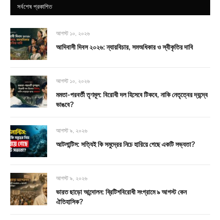
সর্বশেষ প্রকাশিত
আগস্ট ১০, ২০২৬
আদিবাসী দিবস ২০২৬: ন্যায়বিচার, সমঅধিকার ও স্বীকৃতির দাবি
আগস্ট ১০, ২০২৬
মমতা-পরবর্তী তৃণমূল: বিরোধী দল হিসেবে টিকবে, নাকি নেতৃত্বের দ্বন্দ্বে
ভাঙবে?
আগস্ট ৯, ২০২৬
আটলান্টিস: সত্যিই কি সমুদ্রের নিচে হারিয়ে গেছে একটি সভ্যতা?
আগস্ট ৯, ২০২৬
ভারত ছাড়ো আন্দোলন: ব্রিটিশবিরোধী সংগ্রামে ৯ আগস্ট কেন
ঐতিহাসিক?