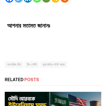
আপনার মতামত জানানঃ
আমেরিকা-চীন
চীন-সৌদি
যুক্তরাষ্ট্র-সৌদি আরব
RELATED
POSTS