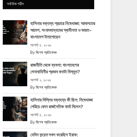
সর্বাধিক পঠিত
হাসিনার বক্তব্য প্রচারে নিষেধাজ্ঞা: আদালতের
আদেশ, সংবাদমাধ্যমের স্বাধীনতা ও ভারত–
বাংলাদেশ টানাপোড়েন
আগস্ট ৫, ২০২৬
By
বিশেষ প্রতিবেদক
রাজনীতি থেকে ব্যবসা: বাংলাদেশের
সেনাবাহিনীর প্রভাব কতটা বিস্তৃত?
আগস্ট ২, ২০২৬
By
বিশেষ প্রতিবেদক
হাসিনার দিল্লির বক্তব্যে কী ছিল: নিষেধাজ্ঞা
পেরিয়ে কোন রাজনৈতিক বার্তা দিলেন?
আগস্ট ৫, ২০২৬
By
বিশেষ প্রতিবেদক
যেদিন কুয়েত দখল করেছিল ইরাক: