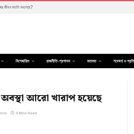
ুতির কতটা বাস্তবায়িত?
বিশেষায়িত
রাজনীতি-প্রশাসন
মতামত
গবেষণা ও প্রত
; অবস্থা আরো খারাপ হয়েছে
ents
3 Mins Read