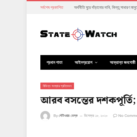
সর্বশেষ প্রকাশিত
ক্ষমতার ১৭১ দিন: নতুন সরকারের ১০ প্রতিশ্র
প্রধান পাতা
আইনপ্রয়োগ
আক্রান্ত জনগোষ্ঠী
বিভিন্ন সংস্থার প্রতিবেদন
আরব বসন্তের দশকপূর্তি
By
স্টেটওয়াচ ডেস্ক
ডিসেম্বর ১৮, ২০২০
No Comm