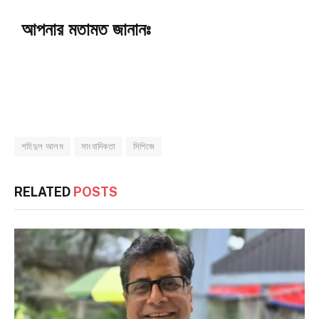
আপনার মতামত জানানঃ
শহিদুল আলম
সাংবাদিকতা
সিপিজে
RELATED
POSTS