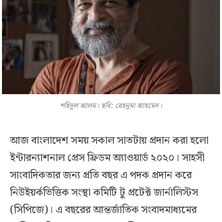
শহিদুল আলম। ছবি: রেহনুমা আহমেদ।
আজ বাংলাদেশ সময় সকাল সাতটায় প্রদান করা হলো
ইন্টারন্যাশনাল প্রেস ফ্রিডম অ্যাওয়ার্ড ২০২০। সাহসী
সাংবাদিকতার জন্য প্রতি বছর এ পদক প্রদান করে
নিউইয়র্কভিত্তিক সংস্থা কমিটি টু প্রটেক্ট জার্নালিস্টস
(সিপিজে)। এ বছরের আন্তর্জাতিক সংবাদমাধ্যমের