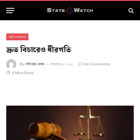
আইন-আদালত
দ্রুত বিচারেও ধীরগতি
By
স্টেটওয়াচ ডেস্ক
নভেম্বর ৯, ২০২০
No Comments
3 Mins Read