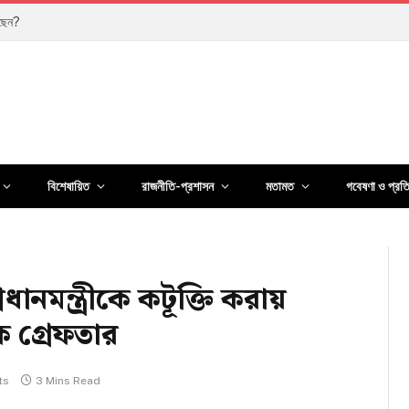
কখন দেখা যাবে?
বিশেষায়িত
রাজনীতি-প্রশাসন
মতামত
গবেষণা ও প্রত
ানমন্ত্রীকে কটূক্তি করায়
 গ্রেফতার
ts
3 Mins Read