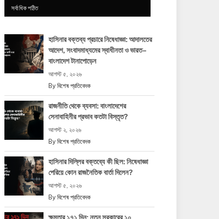
সর্বাধিক পঠিত
হাসিনার বক্তব্য প্রচারে নিষেধাজ্ঞা: আদালতের
আদেশ, সংবাদমাধ্যমের স্বাধীনতা ও ভারত–
বাংলাদেশ টানাপোড়েন
আগস্ট ৫, ২০২৬
By
বিশেষ প্রতিবেদক
রাজনীতি থেকে ব্যবসা: বাংলাদেশের
সেনাবাহিনীর প্রভাব কতটা বিস্তৃত?
আগস্ট ২, ২০২৬
By
বিশেষ প্রতিবেদক
হাসিনার দিল্লির বক্তব্যে কী ছিল: নিষেধাজ্ঞা
পেরিয়ে কোন রাজনৈতিক বার্তা দিলেন?
আগস্ট ৫, ২০২৬
By
বিশেষ প্রতিবেদক
ক্ষমতার ১৭১ দিন: নতুন সরকারের ১০