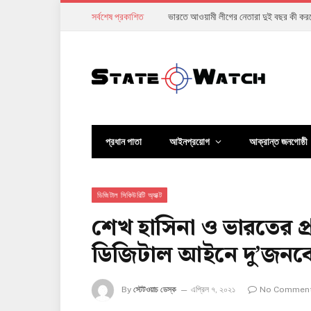
সর্বশেষ প্রকাশিত
আগস্টের আকাশে উল্কাবৃষ্টি: বাংলাদেশ থেকে 
প্রধান পাতা
আইনপ্রয়োগ
আক্রান্ত জনগোষ্ঠী
ডিজিটাল সিকিউরিটি অ্যাক্ট
শেখ হাসিনা ও ভারতের প্রধ
ডিজিটাল আইনে দু’জনকে
By
স্টেটওয়াচ ডেস্ক
এপ্রিল ৭, ২০২১
No Commen