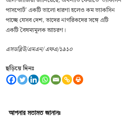
আল-জাজিরা জানিয়েছে, অর্থনীতি ফেরাতে ‘ভ্যাকসিন
পাসপোর্ট’ একটি ভালো ধারণা হলেও কম ভ্যাকসিন
পাচ্ছে যেসব দেশ, তাদের নাগরিকদের সঙ্গে এটি
একটি বৈষম্যমূলক আচরণ।
এসডব্লিউ/এমএন/ এফএ/১৯১০
ছড়িয়ে দিনঃ
আপনার মতামত জানানঃ