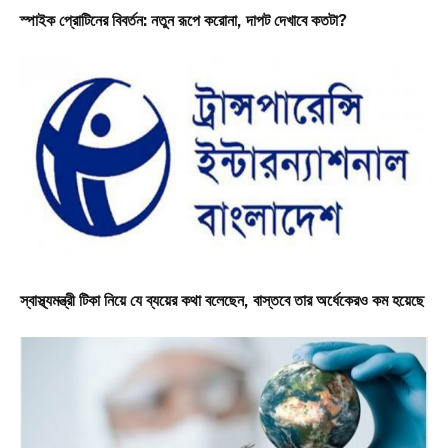
স্পাইক প্রোটিনের বিবর্তন: নতুন রূপে করোনা, দাপট দেখাবে কতটা?
স্বাস্থ্যমন্ত্রী টিকা নিয়ে যে ব্যয়ের কথা বলেছেন, বাস্তবে তার অর্ধেকেরও কম হয়েছে