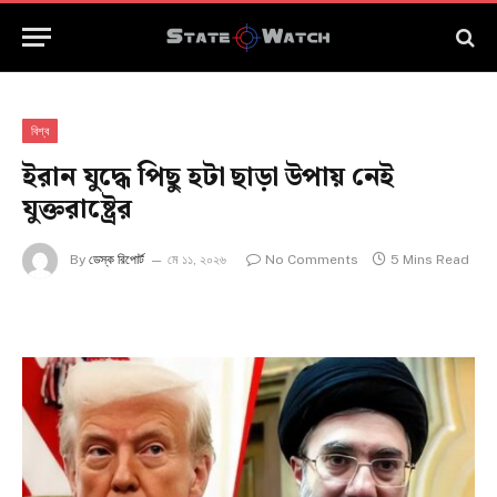
বিশ্ব
ইরান যুদ্ধে পিছু হটা ছাড়া উপায় নেই
যুক্তরাষ্ট্রের
By
ডেস্ক রিপোর্ট
মে ১১, ২০২৬
No Comments
5 Mins Read