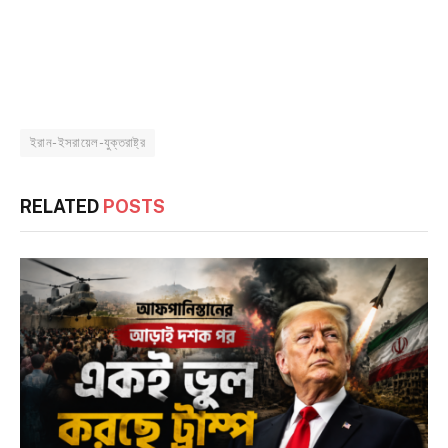
ইরান-ইসরায়েল-যুক্তরাষ্ট্র
RELATED
POSTS