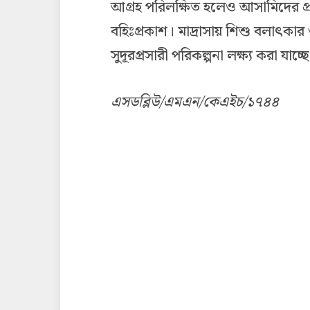
আগ্রহ পরিলক্ষিত হলেও আসামিদের প্
বহিঃপ্রকাশ। মাদ্রাসায় শিশু বলাৎকা
সুদূরপ্রসারী পরিকল্পনা লক্ষ্য করা যাচ
এসডব্লিউ/এমএন/কেএইচ/১৭৪৪