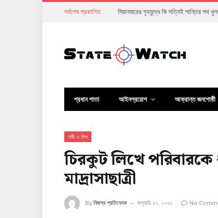
সর্বশেষ প্রকাশিত
তরুণদের আন্দোলনে দুর্বল হয়ে পড়েছে মোদি সর
প্রধান পাতা
আইনপ্রয়োগ
আক্রান্ত জনগোষ্ঠী
নারী ও শিশু
চিরকুট লিখে পরিবারকে 
মাদ্রাসাছাত্রী
By
নিজস্ব প্রতিবেদক
জানুয়ারি ২২, ২০২১
No Comm