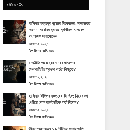
সর্বাধিক পঠিত
হাসিনার বক্তব্য প্রচারে নিষেধাজ্ঞা: আদালতের
আদেশ, সংবাদমাধ্যমের স্বাধীনতা ও ভারত–
বাংলাদেশ টানাপোড়েন
আগস্ট ৫, ২০২৬
By
বিশেষ প্রতিবেদক
রাজনীতি থেকে ব্যবসা: বাংলাদেশের
সেনাবাহিনীর প্রভাব কতটা বিস্তৃত?
আগস্ট ২, ২০২৬
By
বিশেষ প্রতিবেদক
হাসিনার দিল্লির বক্তব্যে কী ছিল: নিষেধাজ্ঞা
পেরিয়ে কোন রাজনৈতিক বার্তা দিলেন?
আগস্ট ৫, ২০২৬
By
বিশেষ প্রতিবেদক
তীব্র গরমে বছরে ১.৮ বিলিয়ন ডলার ক্ষতি: