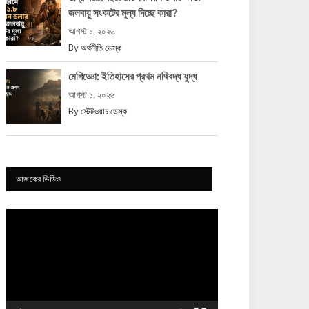
জলবায়ু সংকটের মূল্য দিচ্ছে কারা?
আগস্ট ১, ২০২৬
By
অর্থনীতি ডেস্ক
মেগিড্ডো: ইতিহাসের প্রথম নথিবদ্ধ যুদ্ধ
আগস্ট ১, ২০২৬
By
স্টেটওয়াচ ডেস্ক
আজকের ভিডিও
Video
Player