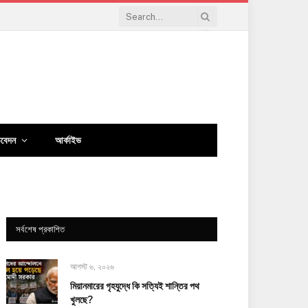
িবেদন
আর্কাইভ
সর্বশেষ প্রকাশিত
আগস্ট ৬, ২০২৬
মিয়ানমারের গৃহযুদ্ধে কি সত্যিই শান্তির পথ
খুলছে?