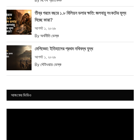
By
বিশেষ প্রতিবেদক
তীব্র গরমে বছরে ১.৮ বিলিয়ন ডলার ক্ষতি: জলবায়ু সংকটের মূল্য
দিচ্ছে কারা?
আগস্ট ১, ২০২৬
By
অর্থনীতি ডেস্ক
মেগিড্ডো: ইতিহাসের প্রথম নথিবদ্ধ যুদ্ধ
আগস্ট ১, ২০২৬
By
স্টেটওয়াচ ডেস্ক
আজকের ভিডিও
Video
Player