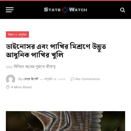
বিজ্ঞান ও প্রযুক্তি
ডাইনোসর এবং পাখির মিশ্রণে উদ্ভূত
আধুনিক পাখির খুলি
১২০ মিলিয়ন বছরের পুরানো জীবাশ্ম
By
ডেস্ক রিপোর্ট
জানুয়ারি ১৫, ২০২৩
No Comments
4 Mins Read