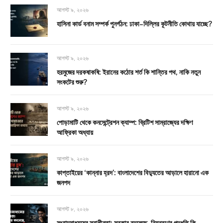
আগস্ট ৯, ২০২৬
হাসিনা কার্ড বনাম সম্পর্ক পুনর্গঠন: ঢাকা–দিল্লির কূটনীতি কোথায় যাচ্ছে?
আগস্ট ৯, ২০২৬
হরমুজের দরকষাকষি: ইরানের কঠোর শর্ত কি শান্তির পথ, নাকি নতুন
সংকটের শুরু?
আগস্ট ৯, ২০২৬
পোড়ামাটি থেকে কনসেন্ট্রেশন ক্যাম্প: ব্রিটিশ সাম্রাজ্যের দক্ষিণ
আফ্রিকা অধ্যায়
আগস্ট ৯, ২০২৬
কাপ্তাইয়ের ‘কান্নার হ্রদ’: বাংলাদেশের বিদ্যুতের আড়ালে হারানো এক
জনপদ
আগস্ট ৮, ২০২৬