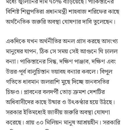
মধ্যে জ্বালানির দাম ৭০% বাড়িয়েছে। পাকিস্তানের
বিশিষ্ট শিল্পপতিরা প্রধানমন্ত্রী শাহবাজ শরিফের কাছে
অর্থনৈতিক জরুরি অবস্থা ঘোষণার দাবি তুলেছেন।
একদিকে যখন অর্থনীতির অনল গ্রাস করছে অসংখ্য
মানুষের যাপন, ঠিক সে সময় সেই আগুনে ঘি ঢালল
বন্যা। পাকিস্তানের সিন্ধ, দক্ষিণ পাঞ্জাব, দক্ষিণ এবং
উত্তর-পূর্ব বালুচিস্তান ভয়াবহ বন্যার কবলে। বিপুল
গতিতে ধাবমান জলরাশি মুছে দিচ্ছে জনবসতির
চিহ্নও। প্লাবনের বলদর্পী তোড় ক্রমশ দেশটির
অধিবাসীদের কাছে উষ্মার ও উৎকণ্ঠার হয়ে উঠছে।
সরকার ইতিমধ্যেই জাতীয় জরুরি অবস্থা ঘোষণা
করেছে। প্রায় ৩০ মিলিয়ন মানুষ আশ্রয়হীন। সরকারি