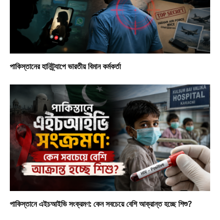
পাকিস্তানের হানিট্র্যাপে ভারতীয় বিমান কর্মকর্তা
পাকিস্তানে এইচআইভি সংক্রমণ: কেন সবচেয়ে বেশি আক্রান্ত হচ্ছে শিশু?