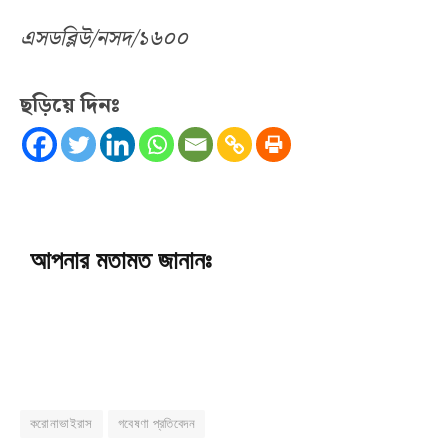
এসডব্লিউ/নসদ/১৬০০
ছড়িয়ে দিনঃ
আপনার মতামত জানানঃ
করোনাভাইরাস
গবেষণা প্রতিবেদন