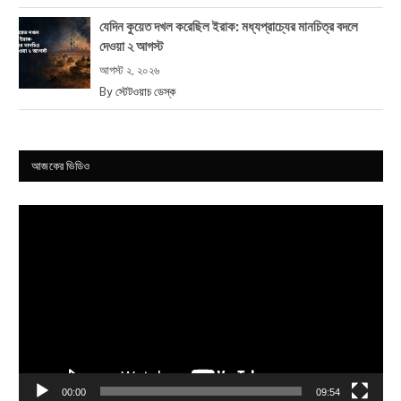
যেদিন কুয়েত দখল করেছিল ইরাক: মধ্যপ্রাচ্যের মানচিত্র বদলে
দেওয়া ২ আগস্ট
আগস্ট ২, ২০২৬
By
স্টেটওয়াচ ডেস্ক
আজকের ভিডিও
Video
Player
00:00
09:54