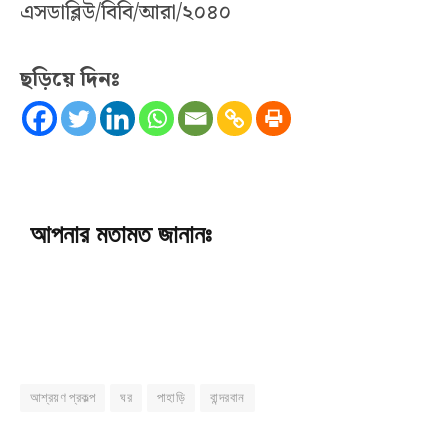
এসডাব্লিউ/বিবি/আরা/২০৪০
ছড়িয়ে দিনঃ
আপনার মতামত জানানঃ
আশ্রয়ণ প্রকল্প
ঘর
পাহাড়ি
বান্দরবান