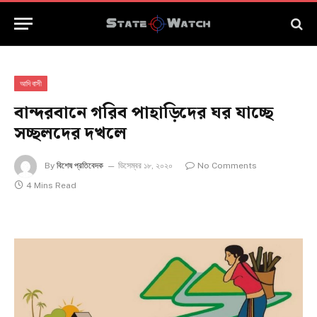
আদিবাসী
বান্দরবানে গরিব পাহাড়িদের ঘর যাচ্ছে
সচ্ছলদের দখলে
By
বিশেষ প্রতিবেদক
ডিসেম্বর ১৮, ২০২০
No Comments
4 Mins Read