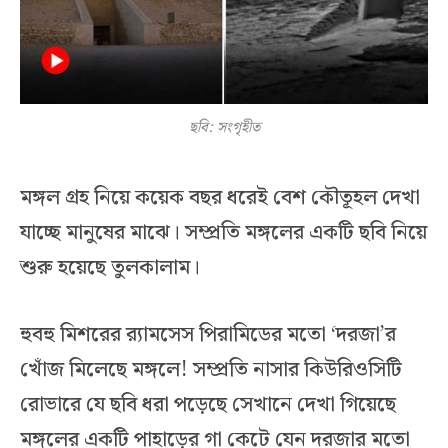
ছবি: সংগৃহীত
মঙ্গল গ্রহ নিয়ে কয়েক বছর ধরেই বেশ কৌতূহল দেখা
যাচ্ছে মানুষের মাঝে। সম্প্রতি মঙ্গলের একটি ছবি নিয়ে
শুরু হয়েছে তুলকালাম।
হুবহু মিশরের র‌্যামসেস পিরামিডের মতো ‘দরজা’র
খোঁজ মিলেছে মঙ্গলে! সম্প্রতি নাসার কিউরিওসিটি
রোভারে যে ছবি ধরা পড়েছে সেখানে দেখা গিয়েছে
মঙ্গলের একটি পাহাড়ের গা কেটে যেন দরজার মতো