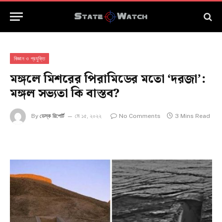
বিজ্ঞান ও প্রযুক্তি
মঙ্গলে মিশরের পিরামিডের মতো ‘দরজা’:
মঙ্গল সভ্যতা কি বাস্তব?
By
ডেস্ক রিপোর্ট
মে ১৫, ২০২২
No Comments
3 Mins Read