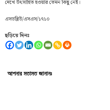
দেখে উৎসাহিত হওয়ার তেমন কিছু নেই।
এসডব্লিউ/এসএস/১৭১০
ছড়িয়ে দিনঃ
আপনার মতামত জানানঃ