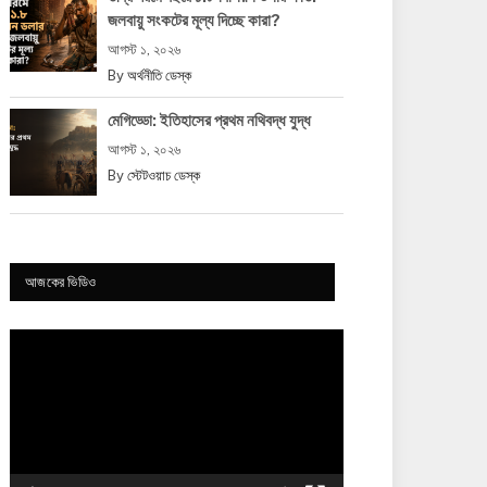
জলবায়ু সংকটের মূল্য দিচ্ছে কারা?
আগস্ট ১, ২০২৬
By
অর্থনীতি ডেস্ক
মেগিড্ডো: ইতিহাসের প্রথম নথিবদ্ধ যুদ্ধ
আগস্ট ১, ২০২৬
By
স্টেটওয়াচ ডেস্ক
আজকের ভিডিও
Video
Player