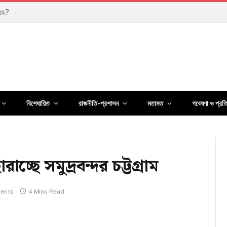
কার
বিশেষায়িত
রাজনীতি-প্রশাসন
মতামত
গবেষণা ও প্রত
াচ্ছে সমুদ্রবন্দর চট্টগ্রাম
ents
4 Mins Read