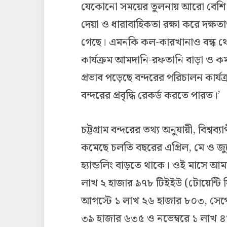
যেকোনো সময়ের তুলনায় আরো বেশি সচ
দেয়া ও ধারাবাহিকতা রক্ষা করে দক্ষতা
গেছে। এমনকি কল-কারখানাও বন্ধ থেকে
কার্যক্রম আমদানি-রফতানি বাড়া ও ক
প্রভাব পড়েছে বন্দরের পরিচালন কার
বন্দরের প্রবৃদ্ধি রেকর্ড করতে পারত।’
চট্টগ্রাম বন্দরের তথ্য অনুযায়ী, বিশ্
কমেছে চলতি বছরের এপ্রিল, মে ও জু
হ্যান্ডলিং বাড়তে থাকে। ওই মাসে আমদা
লাখ ২ হাজার ৯৭৮ টিইইউ (টোয়েন্টি 
আগস্টে ১ লাখ ২৬ হাজার ৮০৩, সেপ্ট
৩৯ হাজার ৬৩৫ ও নভেম্বরে ১ লাখ ৪১