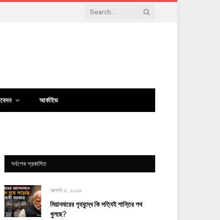
িবেদন
আর্কাইভ
সর্বশেষ প্রকাশিত
আগস্ট ৬, ২০২৬
মিয়ানমারের গৃহযুদ্ধে কি সত্যিই শান্তির পথ
খুলছে?