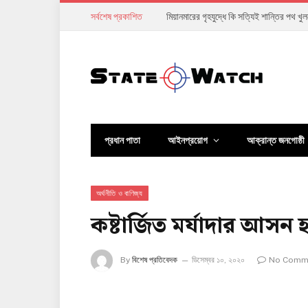
সর্বশেষ প্রকাশিত
তরুণদের আন্দোলনে দুর্বল হয়ে পড়েছে মোদি সর
প্রধান পাতা
আইনপ্রয়োগ
আক্রান্ত জনগোষ্ঠী
অর্থনীতি ও বাণিজ্য
কষ্টার্জিত মর্যাদার আসন হার
By
বিশেষ প্রতিবেদক
ডিসেম্বর ১০, ২০২০
No Comm