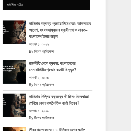
সর্বাধিক পঠিত
হাসিনার বক্তব্য প্রচারে নিষেধাজ্ঞা: আদালতের
আদেশ, সংবাদমাধ্যমের স্বাধীনতা ও ভারত–
বাংলাদেশ টানাপোড়েন
আগস্ট ৫, ২০২৬
By
বিশেষ প্রতিবেদক
রাজনীতি থেকে ব্যবসা: বাংলাদেশের
সেনাবাহিনীর প্রভাব কতটা বিস্তৃত?
আগস্ট ২, ২০২৬
By
বিশেষ প্রতিবেদক
হাসিনার দিল্লির বক্তব্যে কী ছিল: নিষেধাজ্ঞা
পেরিয়ে কোন রাজনৈতিক বার্তা দিলেন?
আগস্ট ৫, ২০২৬
By
বিশেষ প্রতিবেদক
তীব্র গরমে বছরে ১.৮ বিলিয়ন ডলার ক্ষতি: