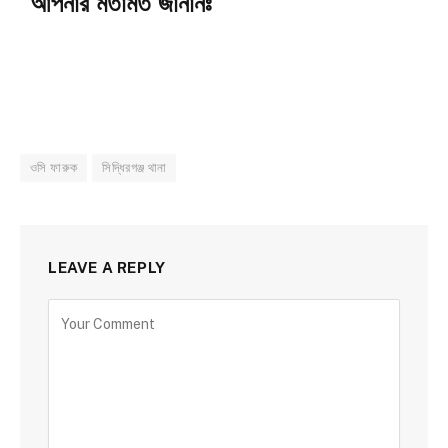
আপনার মতামত জানানঃ
ওসি ফারুক
সিদ্ধিরগঞ্জ থানা
LEAVE A REPLY