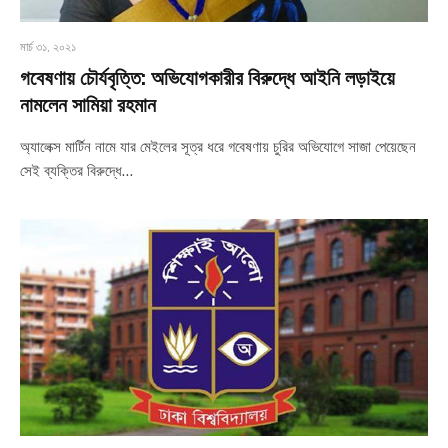
মার্চ ৩১, ২০২১
গবেষণায় চৌর্যবৃত্তি: অভিযোগকারীর বিরুদ্ধে আইনি লড়াইয়ে
নামলেন সামিয়া রহমান
অ্যালেক্স মার্টিন নামে যার মেইলের সূত্র ধরে গবেষণায় চুরির অভিযোগে সাজা পেয়েছেন
সেই ব্যক্তির বিরুদ্ধে…