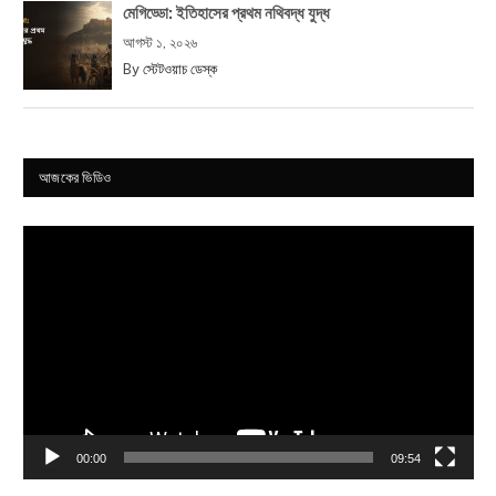
মেগিড্ডো: ইতিহাসের প্রথম নথিবদ্ধ যুদ্ধ
আগস্ট ১, ২০২৬
By
স্টেটওয়াচ ডেস্ক
আজকের ভিডিও
Video
Player
00:00
09:54