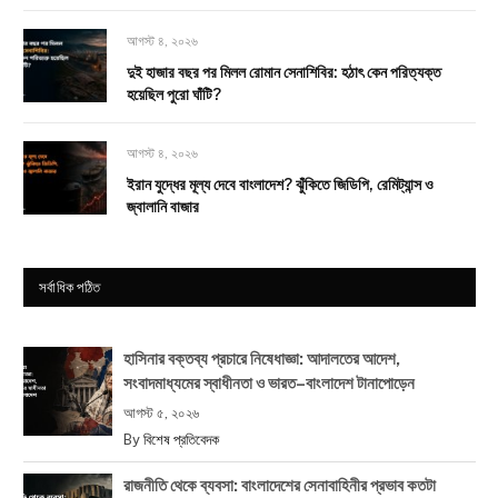
আগস্ট ৪, ২০২৬
দুই হাজার বছর পর মিলল রোমান সেনাশিবির: হঠাৎ কেন পরিত্যক্ত
হয়েছিল পুরো ঘাঁটি?
আগস্ট ৪, ২০২৬
ইরান যুদ্ধের মূল্য দেবে বাংলাদেশ? ঝুঁকিতে জিডিপি, রেমিট্যান্স ও
জ্বালানি বাজার
সর্বাধিক পঠিত
হাসিনার বক্তব্য প্রচারে নিষেধাজ্ঞা: আদালতের আদেশ,
সংবাদমাধ্যমের স্বাধীনতা ও ভারত–বাংলাদেশ টানাপোড়েন
আগস্ট ৫, ২০২৬
By
বিশেষ প্রতিবেদক
রাজনীতি থেকে ব্যবসা: বাংলাদেশের সেনাবাহিনীর প্রভাব কতটা