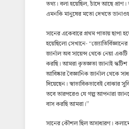
তথ্য। বলা হয়েছিল, চাঁদে আছে প্রাণ
এমনকি মানুষের মতো দেখতে ডানাওয়ালা
সানের একেবারে প্রথম পাতায় ছাপা 
হয়েছিলো সেখানে- “জ্যোতির্বিজ্ঞান
জার্নাল অব সায়েন্স থেকে নেয়া একটি
করছি। আমরা কৃতজ্ঞতা জানাই স্কটিশ স
আবিষ্কার বৈজ্ঞানিক জার্নাল থেকে 
দিয়েছেন। স্বাভাবিকভাবেই বোঝার সুব
তবে তারপরেও যে গল্প আপনারা জানবেন 
বাস করছি আমরা।”
সানের কৌশল ছিল অসাধারণ। কলামে ব