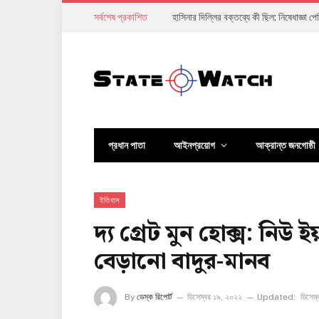
সর্বশেষ প্রকাশিত
হাসিনার দিল্লির বক্তব্যে কী ছিল: নিষেধাজ্ঞা 
প্রধান পাতা
আইনপ্রয়োগ
আক্রান্ত জনগোষ্ঠী
ইতিহাস
দ্য গ্রেট মুন হোক্স: নিউ ই
বেড়ানো বাদুর-মানব
By
ডেস্ক রিপোর্ট
ডিসেম্বর ১৯, ২০২২
Updated:
ডিসেম