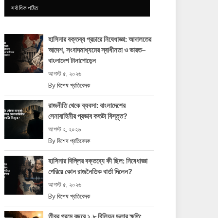
সর্বাধিক পঠিত
হাসিনার বক্তব্য প্রচারে নিষেধাজ্ঞা: আদালতের
আদেশ, সংবাদমাধ্যমের স্বাধীনতা ও ভারত–
বাংলাদেশ টানাপোড়েন
আগস্ট ৫, ২০২৬
By
বিশেষ প্রতিবেদক
রাজনীতি থেকে ব্যবসা: বাংলাদেশের
সেনাবাহিনীর প্রভাব কতটা বিস্তৃত?
আগস্ট ২, ২০২৬
By
বিশেষ প্রতিবেদক
হাসিনার দিল্লির বক্তব্যে কী ছিল: নিষেধাজ্ঞা
পেরিয়ে কোন রাজনৈতিক বার্তা দিলেন?
আগস্ট ৫, ২০২৬
By
বিশেষ প্রতিবেদক
তীব্র গরমে বছরে ১.৮ বিলিয়ন ডলার ক্ষতি: