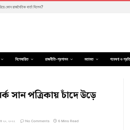
পেরিয়ে কোন রাজনৈতিক বার্তা দিলেন?
বিশেষায়িত
রাজনীতি-প্রশাসন
মতামত
গবেষণা ও প্রত
য়র্ক সান পত্রিকায় চাঁদে উড়ে
্বর ২০, ২০২২
No Comments
6 Mins Read