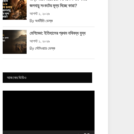
জলবায়ু সংকটের মূল্য দিচ্ছে কারা?
আগস্ট ১, ২০২৬
By
অর্থনীতি ডেস্ক
মেগিড্ডো: ইতিহাসের প্রথম নথিবদ্ধ যুদ্ধ
আগস্ট ১, ২০২৬
By
স্টেটওয়াচ ডেস্ক
আজকের ভিডিও
Video
Player