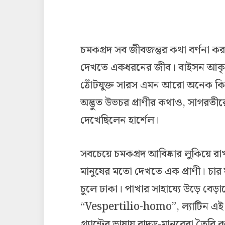
চমকপ্রদ সব জীবজন্তুর কথা বর্ণনা ক
দেখতে একধরনের জীব। বাইসন আকৃতির
ঠোঁটযুক্ত সারস এমন আরো অনেক কি
অদ্ভুত উভচর প্রাণীর কথাও, সাগরতীরে
দেখেছিলেন হার্শেল।
সবচেয়ে চমকপ্রদ আবিষ্কার লুকিয়ে রা
মানুষের মতো দেখতে এক প্রাণী। চার ফু
চুলে ঢাকা। পাখার সাহায্যে উড়ে বেড
“Vespertilio-homo”, ল্যাটিন এই শব্
গ্র্যান্টের ভাষায় বাদুড়-মানবেরা তৈর