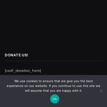
DONATE US!
[vsdf_donation_form]
We use cookies to ensure that we give you the best
experience on our website. If you continue to use this site we
will assume that you are happy with it.
statewatch.net (Karigor Media Network), Hamburg, Germany. Email:
Ok
statewatch.sa@gmail.com © ২০২৬ State Watch. Designed by
@
.