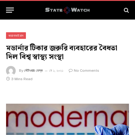
করোনাভাইরাস
মডার্নার টিকার জরুরি ব্যবহারের বৈধতা
দিল বিশ্ব স্বাস্থ্য সংস্থা
By
স্টেটওয়াচ ডেস্ক
মে ১, ২০২১
No Comments
3 Mins Read