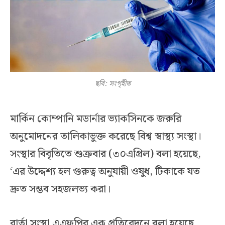
ছবি: সংগৃহীত
মার্কিন কোম্পানি মডার্নার ভ্যাকসিনকে জরুরি
অনুমোদনের তালিকাভুক্ত করেছে বিশ্ব স্বাস্থ্য সংস্থা।
সংস্থার বিবৃতিতে শুক্রবার (৩০এপ্রিল) বলা হয়েছে,
‘এর উদ্দেশ্য হল গুরুত্ব অনুযায়ী ওষুধ, টিকাকে যত
দ্রুত সম্ভব সহজলভ্য করা।
বার্তা সংস্থা এএফপির এক প্রতিবেদনে বলা হয়েছে,