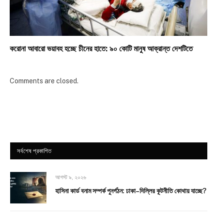
করোনা আবারো ভয়াবহ হচ্ছে চীনের হাতে: ৯০ কোটি মানুষ আক্রান্ত দেশটিতে
Comments are closed.
সর্বশেষ প্রকাশিত
আগস্ট ৯, ২০২৬
হাসিনা কার্ড বনাম সম্পর্ক পুনর্গঠন: ঢাকা–দিল্লির কূটনীতি কোথায় যাচ্ছে?