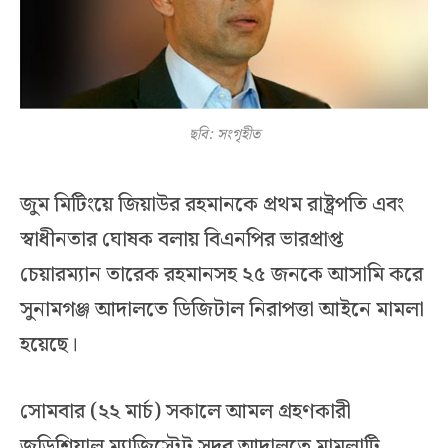
ছবি: সংগৃহীত
জুম মিটিংয়ে জিয়াউর রহমানকে প্রথম রাষ্ট্রপতি এবং
স্বাধীনতার ঘোষক বলায় বিএনপির ভারপ্রাপ্ত
চেয়ারম্যান তারেক রহমানসহ ২৫ জনকে আসামি করে
সুনামগঞ্জ আদালতে ডিজিটাল নিরাপত্তা আইনে মামলা
হয়েছে।
সোমবার (২২ মার্চ) সকালে আমল গ্রহণকারী
জুডিশিয়াল ম্যাজিস্ট্রেট সদর আদালতে মামলাটি