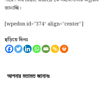
পারে। তাই State watch-কে সহযোগীতার অনুরোধ
জানাচ্ছি।
[wpedon id=”374″ align=”center”]
ছড়িয়ে দিনঃ
আপনার মতামত জানানঃ