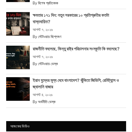
By
বিশেষ প্রতিবেদক
ক্ষমতার ১৭১ দিন: নতুন সরকারের ১০ প্রতিশ্রুতির কতটা
বাস্তবায়িত?
আগস্ট ৭, ২০২৬
By
স্টেটওয়াচ বিশ্লেষণ
রাজনীতি বদলেছে, কিন্তু রাষ্ট্র পরিচালনার সংস্কৃতি কি বদলেছে?
আগস্ট ৭, ২০২৬
By
স্টেটওয়াচ ডেস্ক
ইরান যুদ্ধের মূল্য দেবে বাংলাদেশ? ঝুঁকিতে জিডিপি, রেমিট্যান্স ও
জ্বালানি বাজার
আগস্ট ৪, ২০২৬
By
অর্থনীতি ডেস্ক
আজকের ভিডিও