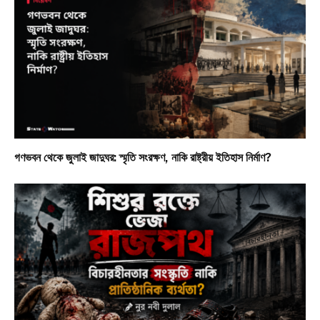
গণভবন থেকে জুলাই জাদুঘর: স্মৃতি সংরক্ষণ, নাকি রাষ্ট্রীয় ইতিহাস নির্মাণ?