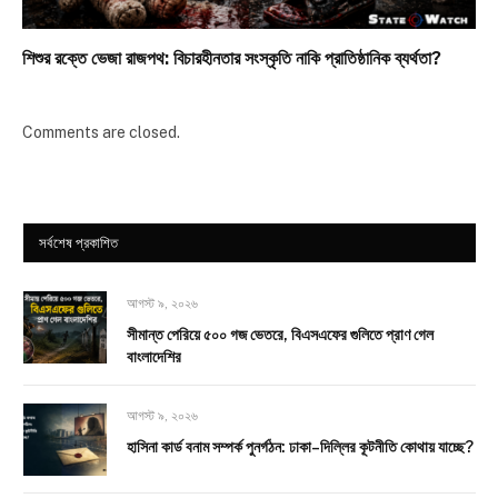
শিশুর রক্তে ভেজা রাজপথ: বিচারহীনতার সংস্কৃতি নাকি প্রাতিষ্ঠানিক ব্যর্থতা?
Comments are closed.
সর্বশেষ প্রকাশিত
আগস্ট ৯, ২০২৬
সীমান্ত পেরিয়ে ৫০০ গজ ভেতরে, বিএসএফের গুলিতে প্রাণ গেল
বাংলাদেশির
আগস্ট ৯, ২০২৬
হাসিনা কার্ড বনাম সম্পর্ক পুনর্গঠন: ঢাকা–দিল্লির কূটনীতি কোথায় যাচ্ছে?