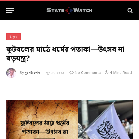
বিশ্লেষণ
ফুটবলের মাঠে ধর্মের পতাকা—উৎসব না
ষড়যন্ত্র?
By
নুর নবী দুলাল
জুন ২৭, ২০২৬
No Comments
4 Mins Read