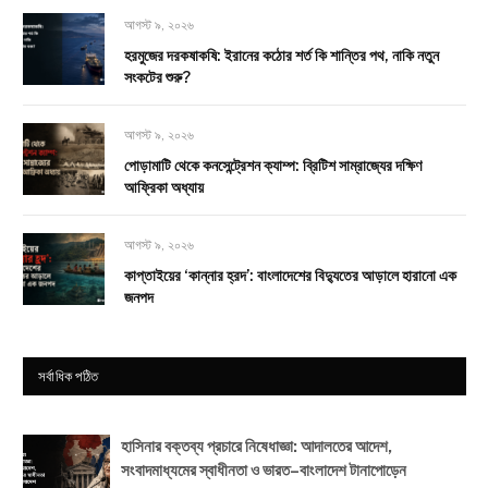
আগস্ট ৯, ২০২৬
হরমুজের দরকষাকষি: ইরানের কঠোর শর্ত কি শান্তির পথ, নাকি নতুন
সংকটের শুরু?
আগস্ট ৯, ২০২৬
পোড়ামাটি থেকে কনসেন্ট্রেশন ক্যাম্প: ব্রিটিশ সাম্রাজ্যের দক্ষিণ
আফ্রিকা অধ্যায়
আগস্ট ৯, ২০২৬
কাপ্তাইয়ের ‘কান্নার হ্রদ’: বাংলাদেশের বিদ্যুতের আড়ালে হারানো এক
জনপদ
সর্বাধিক পঠিত
হাসিনার বক্তব্য প্রচারে নিষেধাজ্ঞা: আদালতের আদেশ,
সংবাদমাধ্যমের স্বাধীনতা ও ভারত–বাংলাদেশ টানাপোড়েন