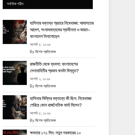
সর্বাধিক পঠিত
হাসিনার বক্তব্য প্রচারে নিষেধাজ্ঞা: আদালতের
আদেশ, সংবাদমাধ্যমের স্বাধীনতা ও ভারত–
বাংলাদেশ টানাপোড়েন
আগস্ট ৫, ২০২৬
By
বিশেষ প্রতিবেদক
রাজনীতি থেকে ব্যবসা: বাংলাদেশের
সেনাবাহিনীর প্রভাব কতটা বিস্তৃত?
আগস্ট ২, ২০২৬
By
বিশেষ প্রতিবেদক
হাসিনার দিল্লির বক্তব্যে কী ছিল: নিষেধাজ্ঞা
পেরিয়ে কোন রাজনৈতিক বার্তা দিলেন?
আগস্ট ৫, ২০২৬
By
বিশেষ প্রতিবেদক
ক্ষমতার ১৭১ দিন: নতুন সরকারের ১০