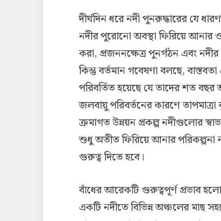
দীর্ঘদিন ধরে নদী পুনরুদ্ধারের যে ধা
নদীর পুরোনো অবস্থা ফিরিয়ে আনার ও
করা, প্রজননক্ষেত্র পুনর্গঠন এবং নদীর 
কিন্তু বর্তমান গবেষণা বলছে, বাস
পরিবর্তিত হয়েছে যে তাদের শত বছর আ
জলবায়ু পরিবর্তনের কারণে তাপমাত্রা ব
ক্রমাগত উন্নয়ন প্রকল্প নদীগুলোর স্বা
শুধু অতীত ফিরিয়ে আনার পরিকল্পনা ন
গুরুত্ব দিতে হবে।
বাঁধের আরেকটি গুরুত্বপূর্ণ প্রভাব হ
একটি নদীতে বিভিন্ন অঞ্চলের মাছ