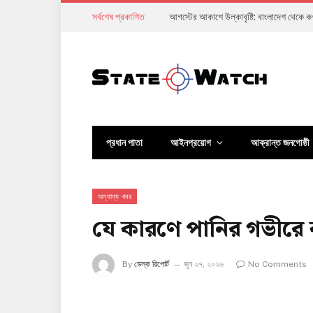
সর্বশেষ প্রকাশিত
অর্থনীতি ঘুরে দাঁড়ানোর দাবি, কিন্তু সাধারণ ম
প্রধান পাতা
আইনপ্রয়োগ
আক্রান্ত জনগোষ্ঠী
অন্যান্য খবর
যে কারণে পানির গভীরে
By
ডেস্ক রিপোর্ট
জুন ২৭, ২০২৬
No Comments