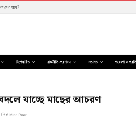
ানুষের জীবন কতটা বদলেছে?
বিশেষায়িত
রাজনীতি-প্রশাসন
মতামত
গবেষণা ও প্রত
 বদলে যাচ্ছে মাছের আচরণ
6 Mins Read