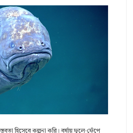
তবতা হিসেবে কল্পনা করি। বর্ষায় ফুলে-ফেঁপে