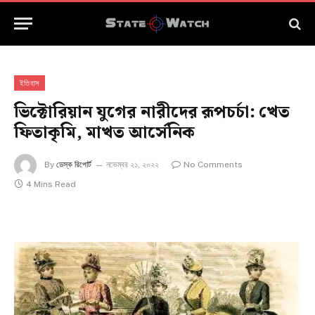
ইতিহাস
ভিক্টোরিয়ান যুগের নারীদের রূপচর্চা: খেত
ফিতাকৃমি, মাখত আর্সেনিক
By
ডেস্ক রিপোর্ট
নভেম্বর ২১, ২০২২
No Comments
4 Mins Read