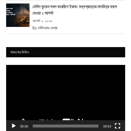
যেদিন কুয়েত দখল করেছিল ইরাক: মধ্যপ্রাচ্যের মানচিত্র বদলে
দেওয়া ২ আগস্ট
আগস্ট ২, ২০২৬
By
স্টেটওয়াচ ডেস্ক
আজকের ভিডিও
Video
Player
00:00
09:54