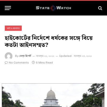
আইন-আদালত
হাইকোর্টের নির্দেশে ধর্ষকের সঙ্গে বিয়ে
কতটা আইনসম্মত?
By
ডেস্ক রিপোর্ট
নভেম্বর ২২, ২০২০
Updated:
নভেম্বর ২৩, ২০২০
No Comments
6 Mins Read