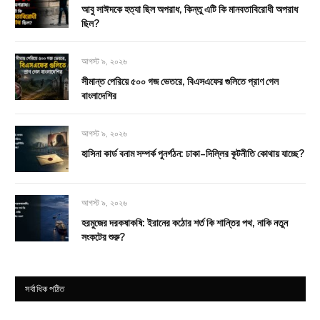
আবু সাঈদকে হত্যা ছিল অপরাধ, কিন্তু এটি কি মানবতাবিরোধী অপরাধ
ছিল?
আগস্ট ৯, ২০২৬
সীমান্ত পেরিয়ে ৫০০ গজ ভেতরে, বিএসএফের গুলিতে প্রাণ গেল
বাংলাদেশির
আগস্ট ৯, ২০২৬
হাসিনা কার্ড বনাম সম্পর্ক পুনর্গঠন: ঢাকা–দিল্লির কূটনীতি কোথায় যাচ্ছে?
আগস্ট ৯, ২০২৬
হরমুজের দরকষাকষি: ইরানের কঠোর শর্ত কি শান্তির পথ, নাকি নতুন
সংকটের শুরু?
সর্বাধিক পঠিত