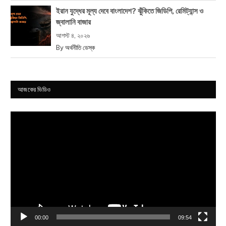
ইরান যুদ্ধের মূল্য দেবে বাংলাদেশ? ঝুঁকিতে জিডিপি, রেমিট্যান্স ও
জ্বালানি বাজার
আগস্ট ৪, ২০২৬
By
অর্থনীতি ডেস্ক
আজকের ভিডিও
Video
Player
00:00
09:54