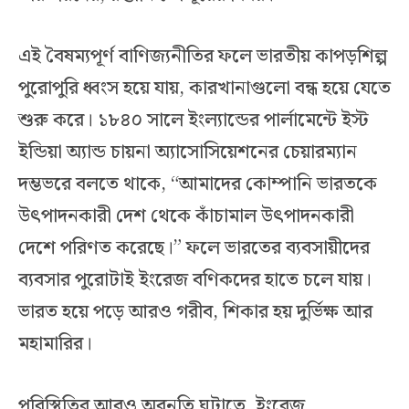
এই বৈষম্যপূর্ণ বাণিজ্যনীতির ফলে ভারতীয় কাপড়শিল্প
পুরোপুরি ধ্বংস হয়ে যায়, কারখানাগুলো বন্ধ হয়ে যেতে
শুরু করে। ১৮৪০ সালে ইংল্যান্ডের পার্লামেন্টে ইস্ট
ইন্ডিয়া অ্যান্ড চায়না অ্যাসোসিয়েশনের চেয়ারম্যান
দম্ভভরে বলতে থাকে, “আমাদের কোম্পানি ভারতকে
উৎপাদনকারী দেশ থেকে কাঁচামাল উৎপাদনকারী
দেশে পরিণত করেছে।” ফলে ভারতের ব্যবসায়ীদের
ব্যবসার পুরোটাই ইংরেজ বণিকদের হাতে চলে যায়।
ভারত হয়ে পড়ে আরও গরীব, শিকার হয় দুর্ভিক্ষ আর
মহামারির।
পরিস্থিতির আরও অবনতি ঘটাতে, ইংরেজ