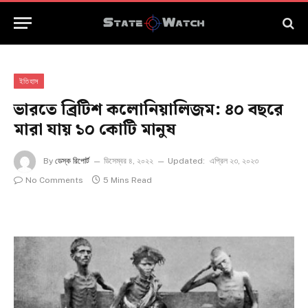
ইতিহাস
ভারতে ব্রিটিশ কলোনিয়ালিজম: ৪০ বছরে
মারা যায় ১০ কোটি মানুষ
By
ডেস্ক রিপোর্ট
ডিসেম্বর ৪, ২০২২
Updated:
এপ্রিল ২৩, ২০২৩
No Comments
5 Mins Read