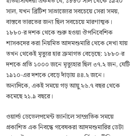
ইতিহাসবিদরা একমত যে, ১৮৮০ সাল থেকে ১৯২০
সাল, যখন ব্রিটিশ সাম্রাজ্যের সবচেয়ে সেরা সময়,
বাস্তবে ভারতের জন্য ছিল সবচেয়ে মারণাত্মক।
১৮৮০-র দশক থেকে শুরু হওয়া ঔপনিবেশিক
শাসকদের করা নিয়মিত আদমশুমারি থেকে দেখা যায়
তখন থেকেই মৃত্যুর হার ক্রমাগত বেড়েছে: ১৮৮০-র
দশকে প্রতি ১০০০ জনে মৃত্যুহার ছিল ৩৭.২ জন, যেটি
১৯১০-এর দশকে বেড়ে দাঁড়ায় ৪৪.২ জনে।
অন্যদিকে, একই সময়ে গড় আয়ু ২৬.৭ বছর থেকে
কমেছে ২১.৯ বছরে।
ওয়ার্ল্ড ডেভেলপমেন্ট জার্নালে সাম্প্রতিক সময়ে
প্রকাশিত এক নিবন্ধে গবেষকরা আদমশুমারির ডেটা