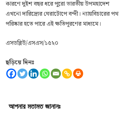
কারণে দুইশ বছর ধরে পুরো ভারতীয় উপমহাদেশ
এখনো দারিদ্র্যের ঘেরাটোপে বন্দী। ন্যায়বিচারের পথ
পরিষ্কার হতে পারে এই ক্ষতিপূরণের মাধ্যমে।
এসডব্লিউ/এসএস/১৫২০
ছড়িয়ে দিনঃ
আপনার মতামত জানানঃ