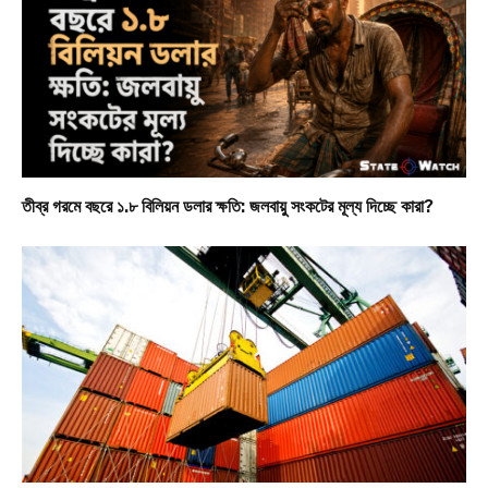
তীব্র গরমে বছরে ১.৮ বিলিয়ন ডলার ক্ষতি: জলবায়ু সংকটের মূল্য দিচ্ছে কারা?