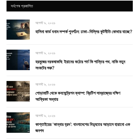
সর্বশেষ প্রকাশিত
আগস্ট ৯, ২০২৬
হাসিনা কার্ড বনাম সম্পর্ক পুনর্গঠন: ঢাকা–দিল্লির কূটনীতি কোথায় যাচ্ছে?
আগস্ট ৯, ২০২৬
হরমুজের দরকষাকষি: ইরানের কঠোর শর্ত কি শান্তির পথ, নাকি নতুন
সংকটের শুরু?
আগস্ট ৯, ২০২৬
পোড়ামাটি থেকে কনসেন্ট্রেশন ক্যাম্প: ব্রিটিশ সাম্রাজ্যের দক্ষিণ
আফ্রিকা অধ্যায়
আগস্ট ৯, ২০২৬
কাপ্তাইয়ের ‘কান্নার হ্রদ’: বাংলাদেশের বিদ্যুতের আড়ালে হারানো এক
জনপদ