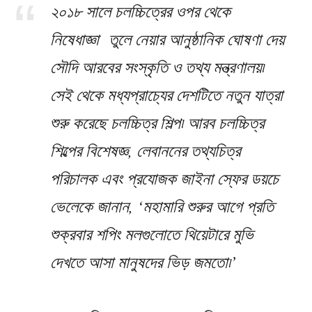
২০১৮ সালে চলচ্চিত্রের ওপর থেকে
নিষেধাজ্ঞা তুলে নেয়ার আনুষ্ঠানিক ঘোষণা দেয়
সৌদি আরবের সংস্কৃতি ও তথ্য মন্ত্রণালয়৷
সেই থেকে মধ্যপ্রাচ্যের দেশটিতে নতুন যাত্রা
শুরু করেছে চলচ্চিত্র শিল্প৷ আরব চলচ্চিত্র
শিল্পের বিশেষজ্ঞ, লেবাননের তথ্যচিত্র
পরিচালক এবং প্রযোজক জাইনা স্ফের ডয়চে
ভেলেকে জানান, ‘মহামারি শুরুর আগে প্রতি
শুক্রবার শপিং মলগুলোতে থিয়েটারে মুভি
দেখতে আসা মানুষদের ভিড় জমতো৷’