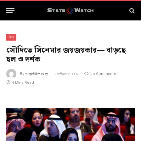
বিশ্ব
সৌদিতে সিনেমার জয়জয়কার— বাড়ছে
হল ও দর্শক
By
আন্তর্জাতিক ডেস্ক
সেপ্টেম্বর ৮, ২০২১
No Comments
4 Mins Read