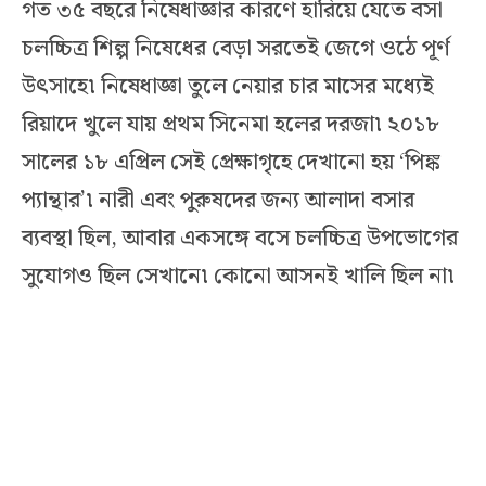
গত ৩৫ বছরে নিষেধাজ্ঞার কারণে হারিয়ে যেতে বসা
চলচ্চিত্র শিল্প নিষেধের বেড়া সরতেই জেগে ওঠে পূর্ণ
উৎসাহে৷ নিষেধাজ্ঞা তুলে নেয়ার চার মাসের মধ্যেই
রিয়াদে খুলে যায় প্রথম সিনেমা হলের দরজা৷ ২০১৮
সালের ১৮ এপ্রিল সেই প্রেক্ষাগৃহে দেখানো হয় ‘পিঙ্ক
প্যান্থার’৷ নারী এবং পুরুষদের জন্য আলাদা বসার
ব্যবস্থা ছিল, আবার একসঙ্গে বসে চলচ্চিত্র উপভোগের
সুযোগও ছিল সেখানে৷ কোনো আসনই খালি ছিল না৷