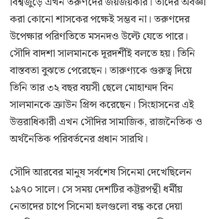
বিশ্বজুড়ে এখন তরুণদের জয়জয়কার। তাদের অবজ্ঞা
করা কোনো শাসকের পক্ষেই সম্ভব না। তরুণদের
উপেক্ষার পরিণতিতে মসনদও উল্টে যেতে পারে।
সৌদি বাদশা সালমানকে দূরদর্শীই বলতে হয়। তিনি
বাস্তবতা বুঝতে পেরেছেন। তারুণ্যকে গুরুত্ব দিয়ে
তিনি তার ৩২ বছর বয়সী ছেলে মোহাম্মদ বিন
সালমানকে ক্রাউন প্রিন্স করেছেন। সিংহাসনের এই
উত্তরাধিকারী এখন সৌদির সামাজিক, রাজনৈতিক ও
অর্থনৈতিক পরিবর্তনের প্রধান সারথি।
সৌদি আরবের মানুষ সর্বশেষ সিনেমা দেখেছিলেন
১৯৭০ সালে। সে সময় দেশটির কট্টরপন্থী ধর্মীয়
নেতাদের চাপে সিনেমা হলগুলো বন্ধ করে দেয়া