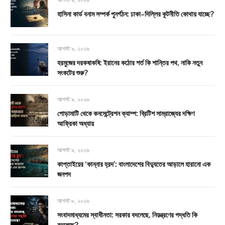
হাসিনা কার্ড বনাম সম্পর্ক পুনর্গঠন: ঢাকা–দিল্লির কূটনীতি কোথায় যাচ্ছে?
আগস্ট ৯, ২০২৬
হরমুজের দরকষাকষি: ইরানের কঠোর শর্ত কি শান্তির পথ, নাকি নতুন
সংকটের শুরু?
আগস্ট ৯, ২০২৬
পোড়ামাটি থেকে কনসেন্ট্রেশন ক্যাম্প: ব্রিটিশ সাম্রাজ্যের দক্ষিণ
আফ্রিকা অধ্যায়
আগস্ট ৯, ২০২৬
কাপ্তাইয়ের ‘কান্নার হ্রদ’: বাংলাদেশের বিদ্যুতের আড়ালে হারানো এক
জনপদ
আগস্ট ৮, ২০২৬
সংবাদমাধ্যমের স্বাধীনতা: সরকার বদলেছে, নিয়ন্ত্রণের পদ্ধতি কি
বদলেছে?