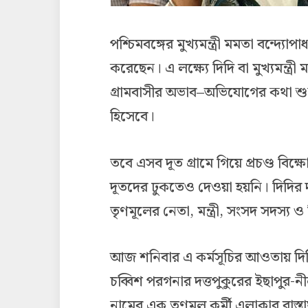
পশ্চিমবঙ্গের মুখ্যমন্ত্রী মমতা বন্দ্যোপা
করেছেন। এ লক্ষ্যে দিদি বা মুখ্যমন্ত্
গ্রামবাসীর অভাব–অভিযোগের কথা শুন
হিসেবে।
তবে এসব দূত গ্রামে গিয়ে প্রচণ্ড ব
দূতদের ঢুকতেও দেওয়া হয়নি। দিদির দ
তৃণমূলের নেতা, মন্ত্রী, সংসদ সদস্য 
আজ শনিবার এ কর্মসূচির আওতায় দিদির 
চব্বিশ পরগনার দত্তপুকুরের ইছাপুর-ন
নামের এক তৃণমূল কর্মী এলাকার রাস্তা