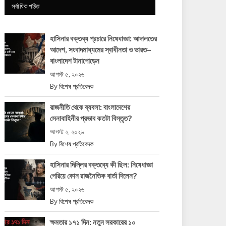
সর্বাধিক পঠিত
হাসিনার বক্তব্য প্রচারে নিষেধাজ্ঞা: আদালতের
আদেশ, সংবাদমাধ্যমের স্বাধীনতা ও ভারত–
বাংলাদেশ টানাপোড়েন
আগস্ট ৫, ২০২৬
By
বিশেষ প্রতিবেদক
রাজনীতি থেকে ব্যবসা: বাংলাদেশের
সেনাবাহিনীর প্রভাব কতটা বিস্তৃত?
আগস্ট ২, ২০২৬
By
বিশেষ প্রতিবেদক
হাসিনার দিল্লির বক্তব্যে কী ছিল: নিষেধাজ্ঞা
পেরিয়ে কোন রাজনৈতিক বার্তা দিলেন?
আগস্ট ৫, ২০২৬
By
বিশেষ প্রতিবেদক
ক্ষমতার ১৭১ দিন: নতুন সরকারের ১০