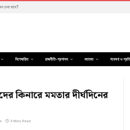
কখন দেখা যাবে?
বিশেষায়িত
রাজনীতি-প্রশাসন
মতামত
গবেষণা ও প্রত
াদের কিনারে মমতার দীর্ঘদিনের
s
3 Mins Read