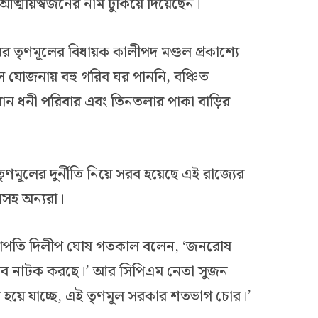
আত্মীয়স্বজনের নাম ঢুকিয়ে দিয়েছেন।
র তৃণমূলের বিধায়ক কালীপদ মণ্ডল প্রকাশ্যে
স যোজনায় বহু গরিব ঘর পাননি, বঞ্চিত
্তবান ধনী পরিবার এবং তিনতলার পাকা বাড়ির
ূলের দুর্নীতি নিয়ে সরব হয়েছে এই রাজ্যের
সসহ অন্যরা।
হসভাপতি দিলীপ ঘোষ গতকাল বলেন, ‘জনরোষ
এসব নাটক করছে।’ আর সিপিএম নেতা সুজন
াণ হয়ে যাচ্ছে, এই তৃণমূল সরকার শতভাগ চোর।’