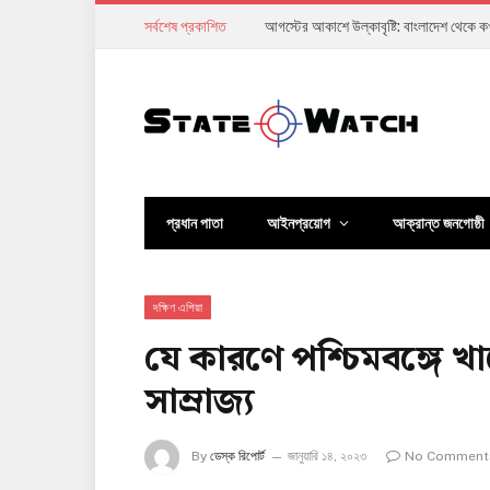
সর্বশেষ প্রকাশিত
আগস্টের আকাশে উল্কাবৃষ্টি: বাংলাদেশ থেকে 
প্রধান পাতা
আইনপ্রয়োগ
আক্রান্ত জনগোষ্ঠী
দক্ষিণ এশিয়া
যে কারণে পশ্চিমবঙ্গে খ
সাম্রাজ্য
By
ডেস্ক রিপোর্ট
জানুয়ারি ১৪, ২০২৩
No Comment