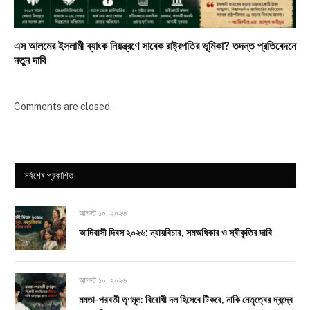
এস আলমের ইসলামী ব্যাংক নিয়ন্ত্রণে সাবেক রাষ্ট্রপতির ভূমিকা? তদন্ত প্রতিবেদনে
নতুন দাবি
Comments are closed.
সর্বশেষ প্রকাশিত
আগস্ট ১০, ২০২৬
আদিবাসী দিবস ২০২৬: ন্যায়বিচার, সমঅধিকার ও স্বীকৃতির দাবি
আগস্ট ১০, ২০২৬
মমতা-পরবর্তী তৃণমূল: বিরোধী দল হিসেবে টিকবে, নাকি নেতৃত্বের দ্বন্দ্বে