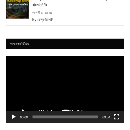
বাংলাদেশির
আগস্ট ৯, ২০২৬
By
ডেস্ক রিপোর্ট
আজকের ভিডিও
Video
Player
00:00
09:54