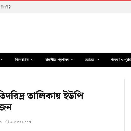
 দিল্লী?
বিশেষায়িত
রাজনীতি-প্রশাসন
মতামত
গবেষণা ও প্রত
িদরিদ্র তালিকায় ইউপি
্বজন
s
4 Mins Read