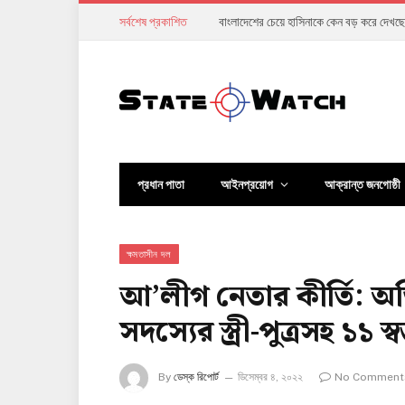
সর্বশেষ প্রকাশিত
বাংলাদেশের চেয়ে হাসিনাকে কেন বড় করে দেখছে
প্রধান পাতা
আইনপ্রয়োগ
আক্রান্ত জনগোষ্ঠী
ক্ষমতাসীন দল
আ’লীগ নেতার কীর্তি: অত
সদস্যের স্ত্রী-পুত্রসহ ১১ স
By
ডেস্ক রিপোর্ট
ডিসেম্বর ৪, ২০২২
No Comment