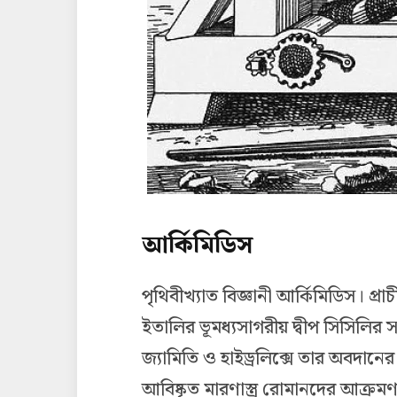
আর্কিমিডিস
পৃথিবীখ্যাত বিজ্ঞানী আর্কিমিডিস। প্র
ইতালির ভূমধ্যসাগরীয় দ্বীপ সিসিলির 
জ্যামিতি ও হাইড্রলিক্সে তার অবদানের
আবিষ্কৃত মারণাস্ত্র রোমানদের আক্র