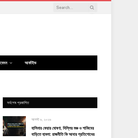
িবেদন
আর্কাইভ
সর্বশেষ প্রকাশিত
আগস্ট ৬, ২০২৬
হাসিনার ফেরার ঘোষণা, দিল্লির মঞ্চ ও শাকিবের
বাড়িতে হামলা: রাজনীতি কি আবার প্রতিশোধের