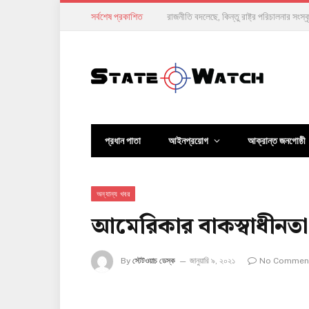
সর্বশেষ প্রকাশিত
বঙ্গভবনের পথে মির্জা ফখরুল?
প্রধান পাতা
আইনপ্রয়োগ
আক্রান্ত জনগোষ্ঠী
অন্যান্য খবর
আমেরিকার বাকস্বাধীনতা 
By
স্টেটওয়াচ ডেস্ক
জানুয়ারি ৯, ২০২১
No Commen