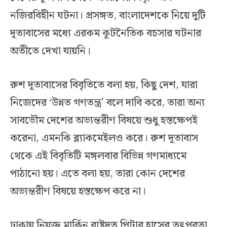
নজিরবিহীন ঘটনা। প্রসঙ্গত, বাংলাদেশকে নিয়ে দুটি
দূতাবাসের মধ্যে এরকম কূটনৈতিক বচসার ঘটনার
অতীতে দেখা যায়নি।
রুশ দূতাবাসের বিবৃতিতে বলা হয়, কিছু দেশ, যারা
নিজেদের ‘উন্নত গণতন্ত্র’ বলে দাবি করে, তারা অন্য
সাবভৌম দেশের অভ্যন্তরীণ বিষয়ে শুধু হস্তক্ষেপই
করেনা, এমনকি ব্ল্যাকমেইলও করে। রুশ দূতাবাস
থেকে এই বিবৃতিটি মঙ্গলবার বিভিন্ন গণমাধ্যমে
পাঠানো হয়। এতে বলা হয়, তারা কোন দেশের
অভ্যন্তরীণ বিষয়ে হস্তক্ষেপ করে না।
ঢাকায় নিযুক্ত মার্কিন রাষ্ট্রদূত পিটার হাসের তৎপরতা