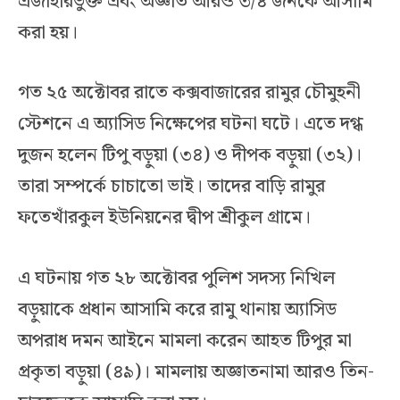
এজাহারভুক্ত এবং অজ্ঞাত আরও ৩/৪ জনকে আসামি
করা হয়।
গত ২৫ অক্টোবর রাতে কক্সবাজারের রামুর চৌমুহনী
স্টেশনে এ অ্যাসিড নিক্ষেপের ঘটনা ঘটে। এতে দগ্ধ
দুজন হলেন টিপু বড়ুয়া (৩৪) ও দীপক বড়ুয়া (৩২)।
তারা সম্পর্কে চাচাতো ভাই। তাদের বাড়ি রামুর
ফতেখাঁরকুল ইউনিয়নের দ্বীপ শ্রীকুল গ্রামে।
এ ঘটনায় গত ২৮ অক্টোবর পুলিশ সদস্য নিখিল
বড়ুয়াকে প্রধান আসামি করে রামু থানায় অ্যাসিড
অপরাধ দমন আইনে মামলা করেন আহত টিপুর মা
প্রকৃতা বড়ুয়া (৪৯)। মামলায় অজ্ঞাতনামা আরও তিন-