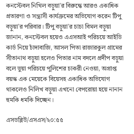
কনস্টেবল নিখিল বড়ুয়া’র বিরুদ্ধে আরও একাধিক
প্রতারণা ও সন্ত্রাসী কার্যক্রমের অভিযোগ করেন টিপু
বড়ুয়া’র পরিবার। টিপু বড়ুয়া’র চাচা বিমল বড়ুয়া
জানান, কনস্টেবল হয়েও এএসআই পরিচয়ে আইডি
কার্ড নিয়ে চাঁদাবাজি, আসল পিতা রাজারকুল গ্রামের
সীতানাথ বড়ুয়া হলেও পিতার নাম বদলে প্রদীপ বড়ুয়া
বলে ভুয়া পরিচয়ে পুলিশের চাকরী নেওয়া, অপ্রাপ্ত
বয়স্ক এক মেয়েকে বিয়েসহ একাধিক অভিযোগ
থাকলেও নিলিখ বড়ুয়া এখনো বেপরোয়া হয়ে নানান
হুমকি ধমকি দিচ্ছেন।
এসডব্লিউ/এসএস/২০:৫৫