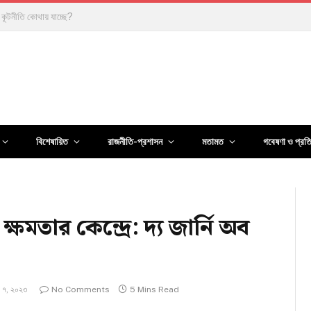
ির কূটনীতি কোথায় যাচ্ছে?
বিশেষায়িত
রাজনীতি-প্রশাসন
মতামত
গবেষণা ও প্রত
মতার কেন্দ্রে: দ্য জার্নি অব
রি ৭, ২০২৩
No Comments
5 Mins Read