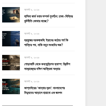
আগস্ট ৯, ২০২৬
হাসিনা কার্ড বনাম সম্পর্ক পুনর্গঠন: ঢাকা–দিল্লির
কূটনীতি কোথায় যাচ্ছে?
আগস্ট ৯, ২০২৬
হরমুজের দরকষাকষি: ইরানের কঠোর শর্ত কি
শান্তির পথ, নাকি নতুন সংকটের শুরু?
আগস্ট ৯, ২০২৬
পোড়ামাটি থেকে কনসেন্ট্রেশন ক্যাম্প: ব্রিটিশ
সাম্রাজ্যের দক্ষিণ আফ্রিকা অধ্যায়
আগস্ট ৯, ২০২৬
কাপ্তাইয়ের ‘কান্নার হ্রদ’: বাংলাদেশের
বিদ্যুতের আড়ালে হারানো এক জনপদ