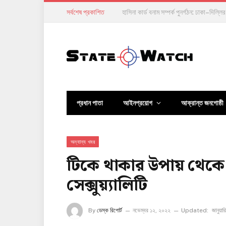
সর্বশেষ প্রকাশিত
হাসিনা কার্ড বনাম সম্পর্ক পুনর্গঠন: ঢাকা–দিল্ল
প্রধান পাতা
আইনপ্রয়োগ
আক্রান্ত জনগোষ্ঠী
অন্যান্য খবর
টিকে থাকার উপায় থেকে ক্ষ
সেক্সুয়্যালিটি
By
ডেস্ক রিপোর্ট
নভেম্বর ১২, ২০২২
Updated:
জানুয়া