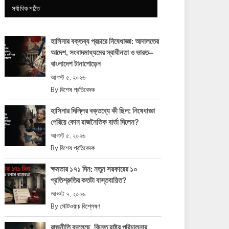
সর্বাধিক পঠিত
হাসিনার বক্তব্য প্রচারে নিষেধাজ্ঞা: আদালতের
আদেশ, সংবাদমাধ্যমের স্বাধীনতা ও ভারত–
বাংলাদেশ টানাপোড়েন
আগস্ট ৫, ২০২৬
By
বিশেষ প্রতিবেদক
হাসিনার দিল্লির বক্তব্যে কী ছিল: নিষেধাজ্ঞা
পেরিয়ে কোন রাজনৈতিক বার্তা দিলেন?
আগস্ট ৫, ২০২৬
By
বিশেষ প্রতিবেদক
ক্ষমতার ১৭১ দিন: নতুন সরকারের ১০
প্রতিশ্রুতির কতটা বাস্তবায়িত?
আগস্ট ৭, ২০২৬
By
স্টেটওয়াচ বিশ্লেষণ
রাজনীতি বদলেছে, কিন্তু রাষ্ট্র পরিচালনার