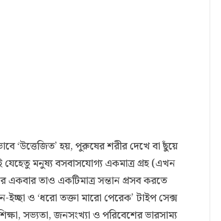
েভাবে ‘উত্তেজিত’ হয়, পুরুষের শরীর দেখে বা ছুঁয়ে
ই যেহেতু মনুষ্য বসবাসযোগ্য একমাত্র গ্রহ (এখন
বছরে একবার তাও একটিমাত্র সন্তান প্রসব করতে
ৌন-ইচ্ছা ও ‘ধরো তক্তা মারো পেরেক’ টাইপ সেক্স
িক্ষা, সভ্যতা, জনসংখ্যা ও পরিবেশের ভারসাম্য