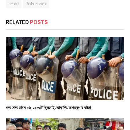
অপহরণ
নিখোঁজ সাংবাদিক
RELATED
POSTS
গত সাত মাসে ৮৯,৩৬৬টি ছিনতাই-ডাকাতি-অপহরণের ঘটনা