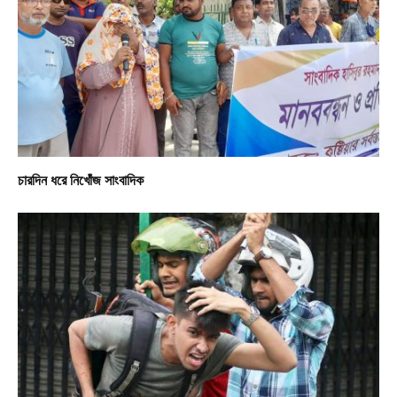
চারদিন ধরে নিখোঁজ সাংবাদিক