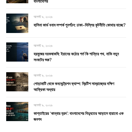
বাংলাদেশির
আগস্ট ৯, ২০২৬
হাসিনা কার্ড বনাম সম্পর্ক পুনর্গঠন: ঢাকা–দিল্লির কূটনীতি কোথায় যাচ্ছে?
আগস্ট ৯, ২০২৬
হরমুজের দরকষাকষি: ইরানের কঠোর শর্ত কি শান্তির পথ, নাকি নতুন
সংকটের শুরু?
আগস্ট ৯, ২০২৬
পোড়ামাটি থেকে কনসেন্ট্রেশন ক্যাম্প: ব্রিটিশ সাম্রাজ্যের দক্ষিণ
আফ্রিকা অধ্যায়
আগস্ট ৯, ২০২৬
কাপ্তাইয়ের ‘কান্নার হ্রদ’: বাংলাদেশের বিদ্যুতের আড়ালে হারানো এক
জনপদ