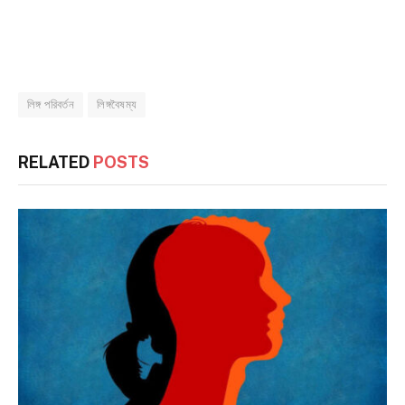
লিঙ্গ পরিবর্তন
লিঙ্গবৈষম্য
RELATED
POSTS