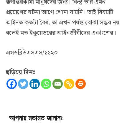
রূপান্তরকামী মানুষদের জন্য। কিন্তু তার এমন
প্রয়োগের ঘটনা আগে শোনা যায়নি। তাই বিষয়টি
আইনত কতটা বৈধ, তা এখন পর্যন্ত বোঝা সম্ভব নয়
বলেই মত ইকুয়েডরের আইনজীবীদের একাংশের।
এসডব্লিউএসএস/১১২০
ছড়িয়ে দিনঃ
আপনার মতামত জানানঃ